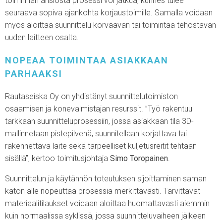
toiminnan ansiosta prosessi voi jatkua, kunnes tulee
seuraava sopiva ajankohta korjaustoimille. Samalla voidaan
myös aloittaa suunnittelu korvaavan tai toimintaa tehostavan
uuden laitteen osalta.
NOPEAA TOIMINTAA ASIAKKAAN
PARHAAKSI
Rautaseiska Oy on yhdistänyt suunnittelutoimiston
osaamisen ja konevalmistajan resurssit. ”Työ rakentuu
tarkkaan suunnitteluprosessiin, jossa asiakkaan tila 3D-
mallinnetaan pistepilvenä, suunnitellaan korjattava tai
rakennettava laite sekä tarpeelliset kuljetusreitit tehtaan
sisällä”, kertoo toimitusjohtaja
Simo Toropainen
.
Suunnittelun ja käytännön toteutuksen sijoittaminen saman
katon alle nopeuttaa prosessia merkittävästi. Tarvittavat
materiaalitilaukset voidaan aloittaa huomattavasti aiemmin
kuin normaalissa syklissä, jossa suunnitteluvaiheen jälkeen