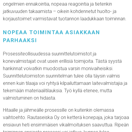
ongelmien ennakointia, nopeaa reagointia ja tietenkin
jatkuvuuden takaamista – oikein kohdennetut huolto- ja
korjaustoimet varmistavat tuotannon laadukkaan toiminnan.
NOPEAA TOIMINTAA ASIAKKAAN
PARHAAKSI
Prosessiteollisuudessa suunnittelutoimistot ja
konevalmistajat ovat usein erillisiä toimijoita. Tästä syystä
hankinnat voivatkin muodostua varsin monivaiheisiksi.
Suunnittelutoimiston suunnitelman tulee olla täysin valmis
ennen kuin tilaaja voi ryhtyä kilpailuttamaan laitevalmistajia ja
tekemään materiaalitilauksia. Työ kyllä etenee, mutta
valmistuminen on hidasta.
Hitaalle ja jähmeälle prosessille on kuitenkin olemassa
vaihtoehto. Rautaseiska Oy on ketterä konepaja, joka tarjoaa
ensiavun heti ensimmäisen vikailmoituksen saavuttua. Ripeän