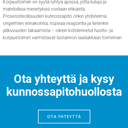
Korjaustoimiin on syytä ryhtyä ajoissa, jotta kuluja ja
mahdollisia menetyksiä voidaan ehkäistä.
Prosessiteollisuuden kunnossapito onkin yhdistelmä
ongelmien ennakointia, nopeaa reagointia ja tietenkin
jatkuvuuden takaamista – oikein kohdennetut huolto- ja
korjaustoimet varmistavat tuotannon laadukkaan toiminnan.
Ota yhteyttä ja kysy
kunnossapitohuollosta
OTA YHTEYTTÄ