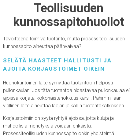
Teollisuuden
kunnossapitohuollot
Tavoitteena toimiva tuotanto, mutta prosessiteollisuuden
kunnossapito aiheuttaa päänvaivaa?
SELÄTÄ HAASTEET HALLITUSTI JA
AJOITA KORJAUSTOIMET OIKEIN
Huonokuntoinen laite synnyttää tuotantoon helposti
pullonkaulan. Jos tätä tuotantoa hidastavaa pullonkaulaa ei
ajoissa korjata, kokonaistehokkuus kärsii. Pahimmillaan
viallinen laite aiheuttaa laajan ja kalliin tuotantokatkoksen.
Korjaustoimiin on syytä ryhtyä ajoissa, jotta kuluja ja
mahdollisia menetyksiä voidaan ehkäistä.
Prosessiteollisuuden kunnossapito onkin yhdistelmä