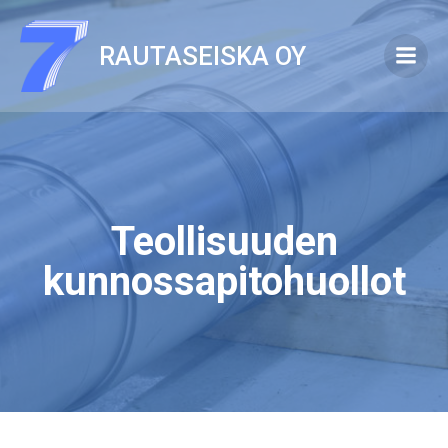
Skip
to
RAUTASEISKA OY
content
Teollisuuden
kunnossapitohuollot