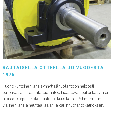
RAUTAISELLA OTTEELLA JO VUODESTA
1976
Huonokuntoinen laite synnyttää tuotantoon helposti
pullonkaulan. Jos tätä tuotantoa hidastavaa pullonkaulaa ei
ajoissa korjata, kokonaistehokkuus kärsii. Pahimmillaan
viallinen laite aiheuttaa laajan ja kalliin tuotantokatkoksen.